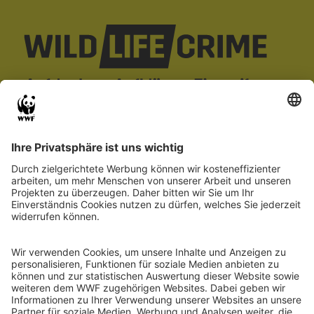
wildLIFEcrime
Projekt
Falldatenbank
Über uns
Wildtierkriminalität
Partner
Fall melden
Kofinanziert durch
Project 101113784 — LIFE22-GIE-DE-
wildLIFEcrime