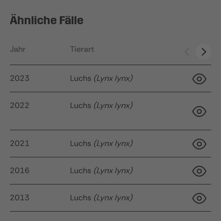
Ähnliche Fälle
Jahr
Tierart
Ak
2023
Luchs
(Lynx lynx)
2022
Luchs
(Lynx lynx)
34
q
2021
Luchs
(Lynx lynx)
22
2016
Luchs
(Lynx lynx)
2013
Luchs
(Lynx lynx)
9 