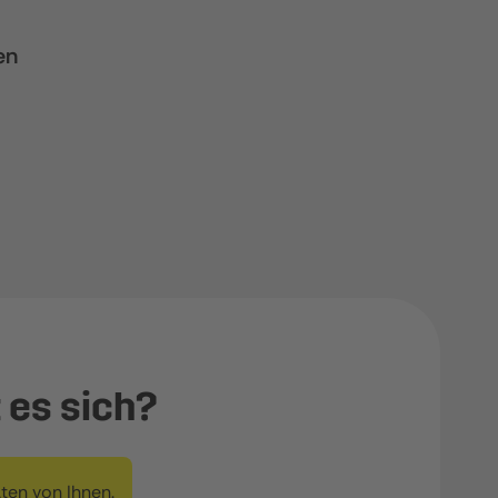
en
 es sich?
ten von Ihnen.