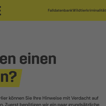
Falldatenbank
Wildtierkriminalität
en einen
en?
 Hier können Sie Ihre Hinweise mit Verdacht auf
len. Zuerst benötigen wir ein paar grundsätzliche