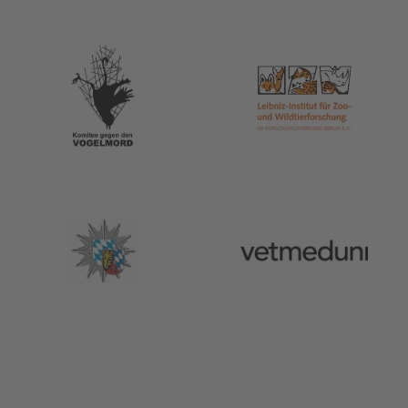
g
(BArtSchV)
ereinkommen
(CITES)
nschutzverordnungen
der Bundesländer
r Bundesländer
ven, wie INTERPOL und das UN-Übereinkommen über den inter
nd Pflanzen (CITES), erleichtern die Koordination und den In
nd entscheidend, um Wildtierkriminalität zu bekämpfen und 
afen und Sanktionen fest, die die Abschreckung erhöhen sollen