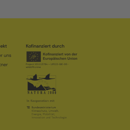
jekt
Kofinanziert durch
r uns
tner
Project 101113784 — LIFE22-GIE-DE-
wildLIFEcrime