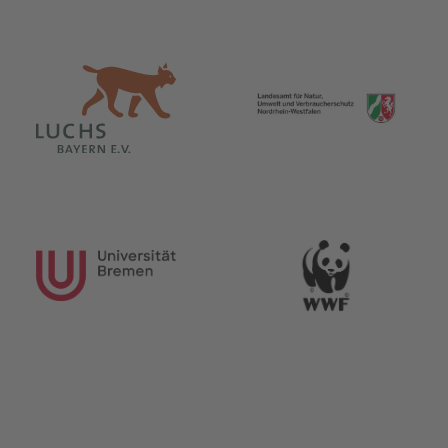
nationalen Handel mit
formationsaustausch
Täter zur
.