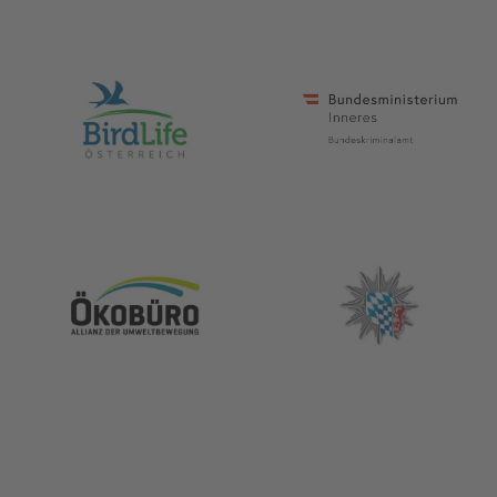
Bundesjagdgesetz
(BJagdG)
Tierschutzgesetz
(TierSchG)
Bundesartenschutzverordnun
Österreich:
Washingtoner Artenschutzüb
Naturschutzgesetze und Arte
Jagd- und Fischereigesetze
de
Internationale Kooperation:
Internationale Abkommen und Initiati
gefährdeten Arten freilebender Tiere u
zwischen Ländern.
Die gesetzlichen Rahmenbedingungen si
Verantwortung zu ziehen. Sie legen Str